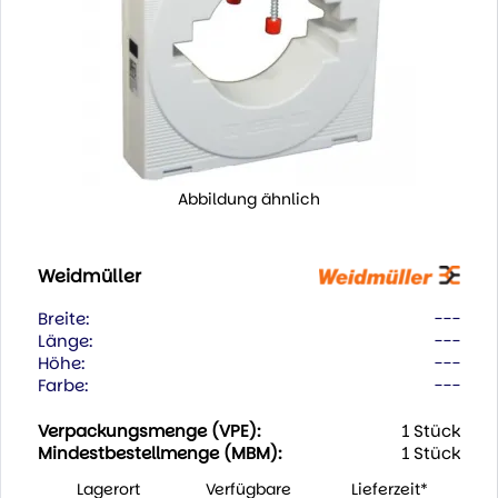
Abbildung ähnlich
Weidmüller
Breite:
---
Länge:
---
Höhe:
---
Farbe:
---
Verpackungsmenge (VPE):
1 Stück
Mindestbestellmenge (MBM):
1 Stück
Lagerort
Verfügbare
Lieferzeit*