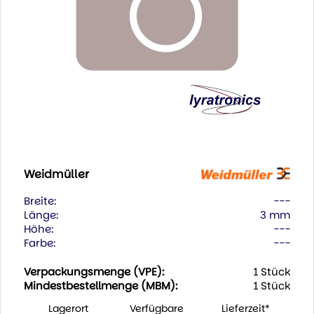
Weidmüller
Breite:
---
Länge:
3 mm
Höhe:
---
Farbe:
---
Verpackungsmenge (VPE):
1 Stück
Mindestbestellmenge (MBM):
1 Stück
Lagerort
Verfügbare
Lieferzeit*