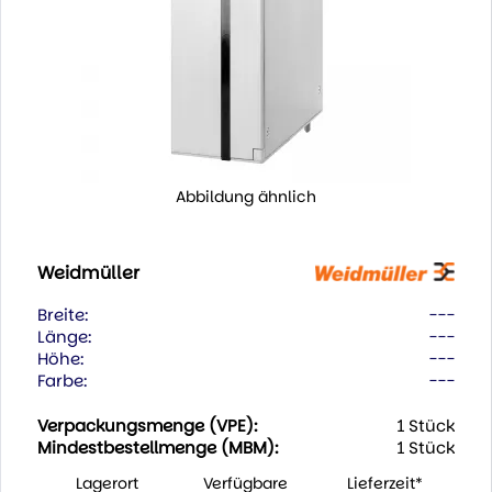
Abbildung ähnlich
Weidmüller
Breite:
---
Länge:
---
Höhe:
---
Farbe:
---
Verpackungsmenge (VPE):
1 Stück
Mindestbestellmenge (MBM):
1 Stück
Lagerort
Verfügbare
Lieferzeit*