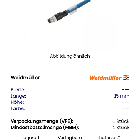
Abbildung ähnlich
Weidmüller
Breite:
---
Länge:
15 mm
Höhe:
---
Farbe:
---
Verpackungsmenge (VPE):
1 Stück
Mindestbestellmenge (MBM):
1 Stück
Lagerort
Verfügbare
Lieferzeit*