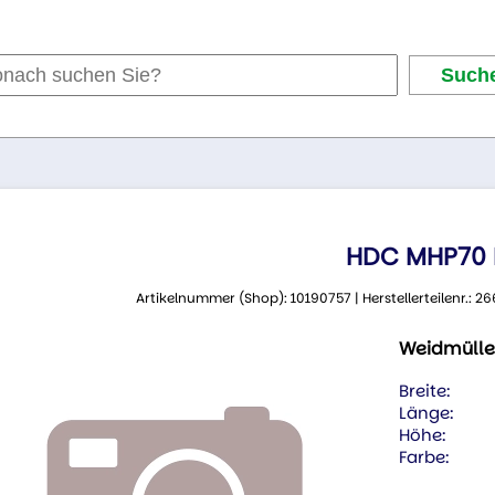
HDC MHP70 
Artikelnummer (Shop): 10190757 | Herstellerteilenr.:
Weidmülle
Breite:
Länge:
Höhe:
Farbe: