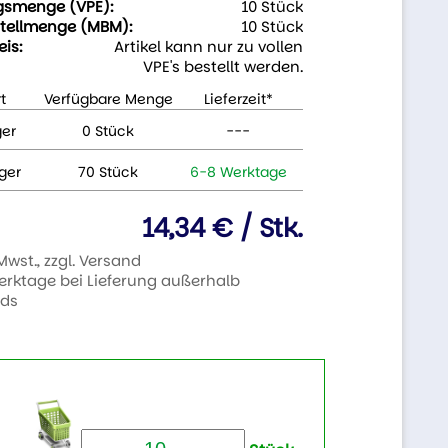
gsmenge (VPE):
10 Stück
tellmenge (MBM):
10 Stück
eis:
Artikel kann nur zu vollen
VPE's bestellt werden.
t
Verfügbare Menge
Lieferzeit*
ger
0 Stück
---
ger
70 Stück
6-8 Werktage
14,34 € / Stk.
 Mwst., zzgl. Versand
Werktage bei Lieferung außerhalb
nds