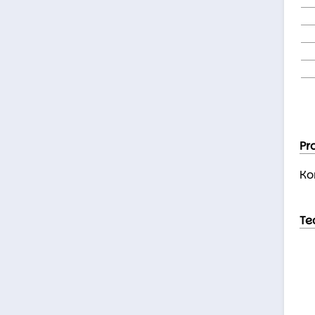
Pr
Ko
Te