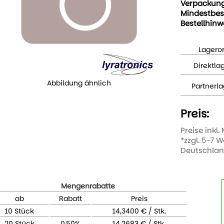
Verpackun
Mindestbes
Bestellhinw
Lageror
Direktla
Abbildung ähnlich
Partnerla
Preis:
Preise inkl.
*zzgl. 5-7 
Deutschla
Mengenrabatte
ab
Rabatt
Preis
10 Stück
14,3400 € / Stk.
20 Stück
0,50%
14,2683 € / Stk.