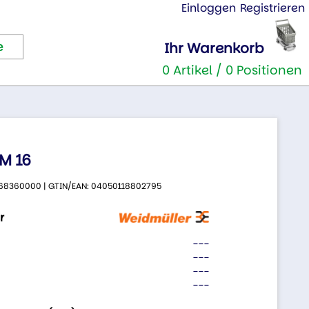
Einloggen
Registrieren
Ihr Warenkorb
0 Artikel / 0 Positionen
M 16
 2668360000 | GTIN/EAN: 04050118802795
r
---
---
---
---