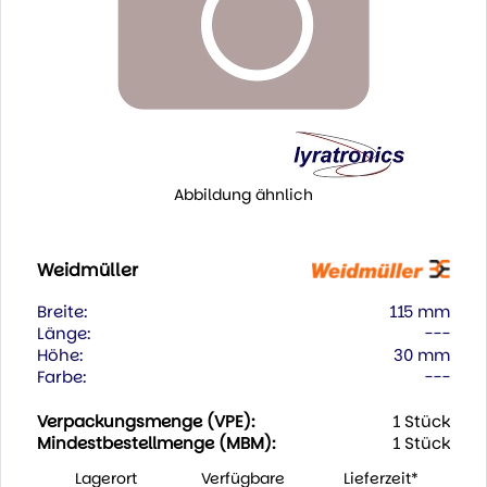
Abbildung ähnlich
Weidmüller
Breite:
115 mm
Länge:
---
Höhe:
30 mm
Farbe:
---
Verpackungsmenge (VPE):
1 Stück
Mindestbestellmenge (MBM):
1 Stück
Lagerort
Verfügbare
Lieferzeit*