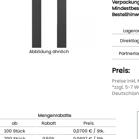
Verpackun
Mindestbes
Bestellhinw
Lageror
Direktla
Abbildung ähnlich
Partnerla
Preis:
Preise inkl.
*zzgl. 5-7 
Deutschla
Mengenrabatte
ab
Rabatt
Preis
100 Stück
0,0700 € / Stk.
200 Stück
0,50%
0,0697 € / Stk.