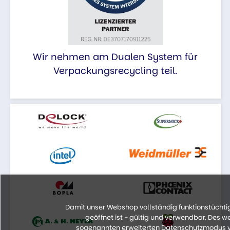
Wir nehmen am Dualen System für
Verpackungsrecycling teil.
Damit unser Webshop vollständig funktionstüchtig 
geöffnet ist - gültig und verwendbar. Des 
sogenannten erweiterten Datenschutzmodus vo