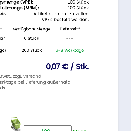
gsmenge (VPE):
100 Stück
tellmenge (MBM):
100 Stück
eis:
Artikel kann nur zu vollen
VPE's bestellt werden.
t
Verfügbare Menge
Lieferzeit*
ger
0 Stück
---
ger
200 Stück
6-8 Werktage
0,07 € / Stk.
 Mwst., zzgl. Versand
Werktage bei Lieferung außerhalb
nds