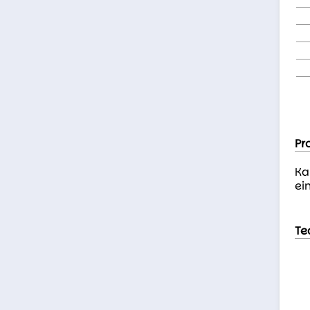
Pr
Ka
ei
Te