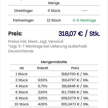
Menge
Direktlager
0 Stück
---
Partnerlager
12 Stück
6-8 Werktage
318,07 € / Stk.
Preis:
Preise inkl. Mwst., zzgl. Versand
*zzgl. 5-7 Werktage bei Lieferung außerhalb
Deutschlands
Mengenrabatte
ab
Rabatt
Preis
1 Stück
318,0700 € / Stk.
2 Stück
0,50%
316,4797 € / Stk.
4 Stück
0,75%
315,6845 € / Stk.
6 Stück
2,00%
311,7086 € / Stk.
8 Stück
3,00%
308,5279 € / Stk.
10 Stück
4,00%
305,3472 € / Stk.