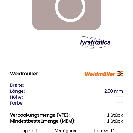
Weidmüller
Breite:
---
Länge:
2,50 mm
Höhe:
---
Farbe:
---
Verpackungsmenge (VPE):
1 Stück
Mindestbestellmenge (MBM):
1 Stück
Lagerort
Verfügbare
Lieferzeit*