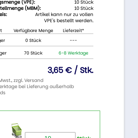
gsmenge (VPE):
10 Stück
tellmenge (MBM):
10 Stück
eis:
Artikel kann nur zu vollen
VPE's bestellt werden.
t
Verfügbare Menge
Lieferzeit*
ger
0 Stück
---
ger
70 Stück
6-8 Werktage
3,65 € / Stk.
 Mwst., zzgl. Versand
Werktage bei Lieferung außerhalb
nds