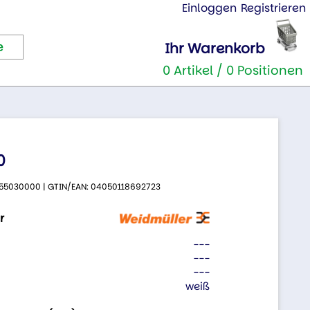
Einloggen
Registrieren
Ihr Warenkorb
0 Artikel / 0 Positionen
0
 2655030000 | GTIN/EAN: 04050118692723
r
---
---
---
weiß