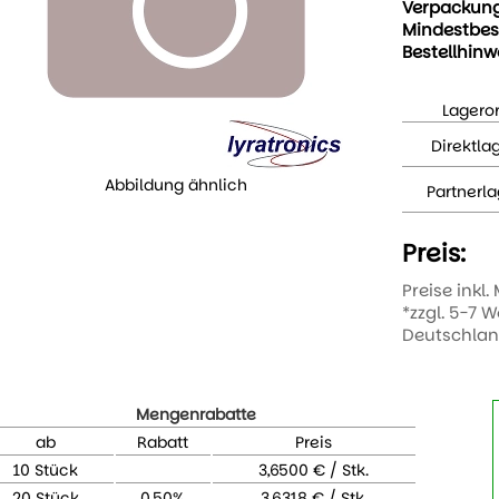
Verpackun
Mindestbes
Bestellhinw
Lageror
Direktla
Abbildung ähnlich
Partnerla
Preis:
Preise inkl.
*zzgl. 5-7 
Deutschla
Mengenrabatte
ab
Rabatt
Preis
10 Stück
3,6500 € / Stk.
20 Stück
0,50%
3,6318 € / Stk.