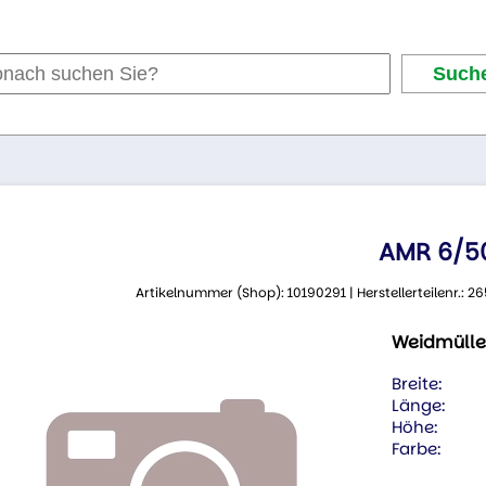
AMR 6/5
Artikelnummer (Shop): 10190291 | Herstellerteilenr.:
Weidmülle
Breite:
Länge:
Höhe:
Farbe: