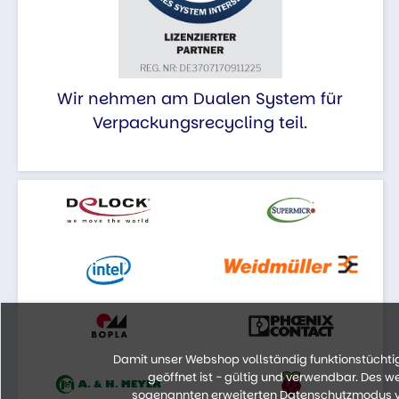
Wir nehmen am Dualen System für
Verpackungsrecycling teil.
Damit unser Webshop vollständig funktionstüchtig 
geöffnet ist - gültig und verwendbar. Des 
sogenannten erweiterten Datenschutzmodus vo