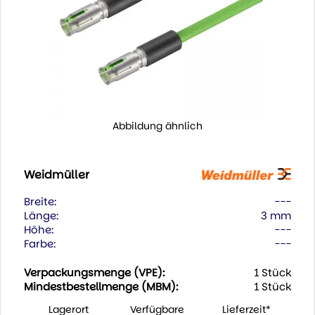
Abbildung ähnlich
Weidmüller
Breite:
---
Länge:
3 mm
Höhe:
---
Farbe:
---
Verpackungsmenge (VPE):
1 Stück
Mindestbestellmenge (MBM):
1 Stück
Lagerort
Verfügbare
Lieferzeit*