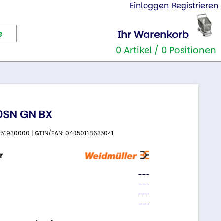
Einloggen
Registrieren
Ihr Warenkorb
0 Artikel / 0 Positionen
.0SN GN BX
 2651930000 | GTIN/EAN: 04050118635041
r
---
---
---
---