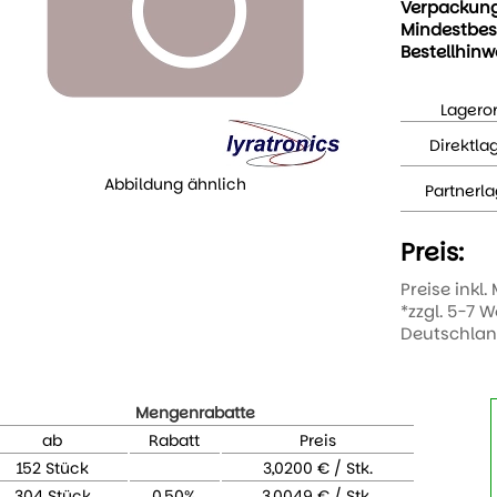
Verpackun
Mindestbes
Bestellhinw
Lageror
Direktla
Abbildung ähnlich
Partnerla
Preis:
Preise inkl.
*zzgl. 5-7 
Deutschla
Mengenrabatte
ab
Rabatt
Preis
152 Stück
3,0200 € / Stk.
304 Stück
0,50%
3,0049 € / Stk.