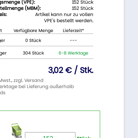
gsmenge (VPE):
152 Stück
tellmenge (MBM):
152 Stück
eis:
Artikel kann nur zu vollen
VPE's bestellt werden.
t
Verfügbare Menge
Lieferzeit*
ger
0 Stück
---
ger
304 Stück
6-8 Werktage
3,02 € / Stk.
 Mwst., zzgl. Versand
Werktage bei Lieferung außerhalb
nds