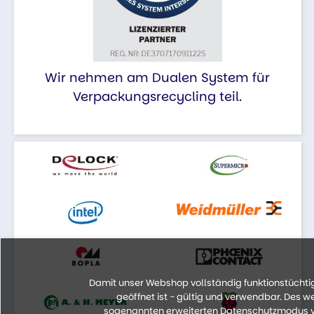
Wir nehmen am Dualen System für
Verpackungsrecycling teil.
Damit unser Webshop vollständig funktionstüchtig 
geöffnet ist - gültig und verwendbar. Des 
sogenannten erweiterten Datenschutzmodus vo