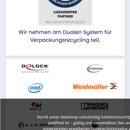
Wir nehmen am Dualen System für
Verpackungsrecycling teil.
Damit unser Webshop vollständig funktionstüchtig 
geöffnet ist - gültig und verwendbar. Des 
sogenannten erweiterten Datenschutzmodus vo