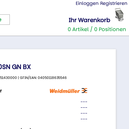
Einloggen
Registrieren
Ihr Warenkorb
0 Artikel / 0 Positionen
.0SN GN BX
 2651430000 | GTIN/EAN: 04050118635546
r
---
---
---
---