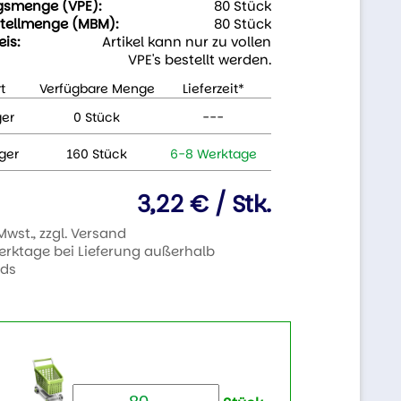
gsmenge (VPE):
80 Stück
tellmenge (MBM):
80 Stück
eis:
Artikel kann nur zu vollen
VPE's bestellt werden.
t
Verfügbare Menge
Lieferzeit*
ger
0 Stück
---
ger
160 Stück
6-8 Werktage
3,22 € / Stk.
 Mwst., zzgl. Versand
Werktage bei Lieferung außerhalb
nds