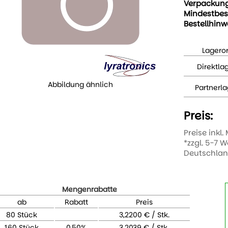
Verpackun
Mindestbes
Bestellhinw
Lageror
Direktla
Abbildung ähnlich
Partnerla
Preis:
Preise inkl.
*zzgl. 5-7 
Deutschla
Mengenrabatte
ab
Rabatt
Preis
80 Stück
3,2200 € / Stk.
160 Stück
0,50%
3,2039 € / Stk.