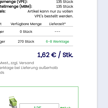
gsmenge (VPE):
135 Stück
tellmenge (MBM):
135 Stück
eis:
Artikel kann nur zu vollen
VPE's bestellt werden.
t
Verfügbare Menge
Lieferzeit*
ger
0 Stück
---
ger
270 Stück
6-8 Werktage
1,62 € / Stk.
 Mwst., zzgl. Versand
Werktage bei Lieferung außerhalb
nds