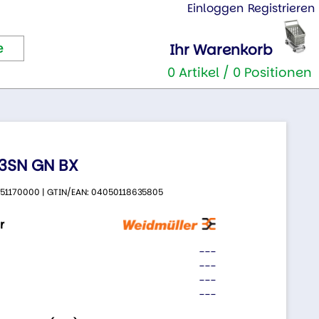
Einloggen
Registrieren
Ihr Warenkorb
0 Artikel / 0 Positionen
.3SN GN BX
 2651170000 | GTIN/EAN: 04050118635805
r
---
---
---
---