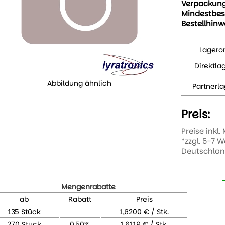
Verpackun
Mindestbes
Bestellhinw
Lageror
Direktla
Abbildung ähnlich
Partnerla
Preis:
Preise inkl.
*zzgl. 5-7 
Deutschla
Mengenrabatte
ab
Rabatt
Preis
135 Stück
1,6200 € / Stk.
270 Stück
0,50%
1,6119 € / Stk.