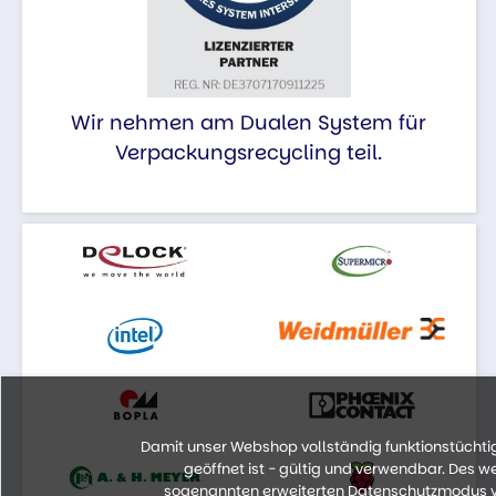
Wir nehmen am Dualen System für
Verpackungsrecycling teil.
Damit unser Webshop vollständig funktionstüchtig 
geöffnet ist - gültig und verwendbar. Des 
sogenannten erweiterten Datenschutzmodus vo