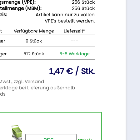
gsmenge (VPE):
256 Stück
tellmenge (MBM):
256 Stück
eis:
Artikel kann nur zu vollen
VPE's bestellt werden.
t
Verfügbare Menge
Lieferzeit*
ger
0 Stück
---
ger
512 Stück
6-8 Werktage
1,47 € / Stk.
 Mwst., zzgl. Versand
Werktage bei Lieferung außerhalb
nds