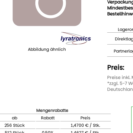
Verpackun
Mindestbes
Bestellhinw
Lageror
Direktla
Abbildung ähnlich
Partnerla
Preis:
Preise inkl.
*zzgl. 5-7 
Deutschla
Mengenrabatte
ab
Rabatt
Preis
256 Stück
1,4700 € / Stk.
512 Stück
0,50%
1,4627 € / Stk.