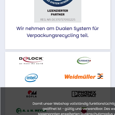
Wir nehmen am Dualen System für
Verpackungsrecycling teil.
Damit unser Webshop vollständig funktionstüchtig 
geöffnet ist - gültig und verwendbar. Des 
sogenannten erweiterten Datenschutzmodus vo