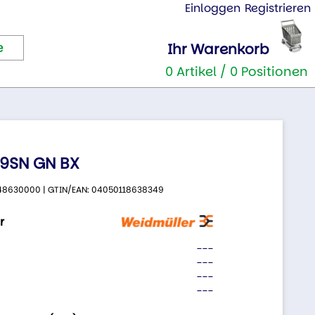
Einloggen
Registrieren
Ihr Warenkorb
0 Artikel / 0 Positionen
.9SN GN BX
 2648630000 | GTIN/EAN: 04050118638349
r
---
---
---
---