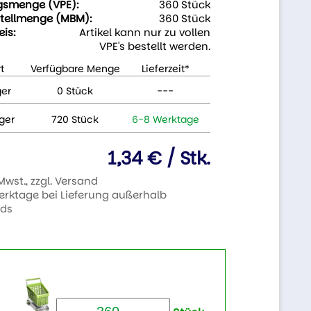
gsmenge (VPE):
360 Stück
tellmenge (MBM):
360 Stück
eis:
Artikel kann nur zu vollen
VPE's bestellt werden.
t
Verfügbare Menge
Lieferzeit*
ger
0 Stück
---
ger
720 Stück
6-8 Werktage
1,34 € / Stk.
 Mwst., zzgl. Versand
Werktage bei Lieferung außerhalb
nds