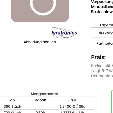
Verpackun
Mindestbes
Bestellhinw
Lageror
Direktla
Abbildung ähnlich
Partnerla
Preis:
Preise inkl.
*zzgl. 5-7 
Deutschla
Mengenrabatte
ab
Rabatt
Preis
360 Stück
1,3400 € / Stk.
720 Stück
0,50%
1,3333 € / Stk.