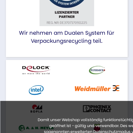
Wir nehmen am Dualen System für
Verpackungsrecycling teil.
Damit unser Webshop vollständig funktionstüchtig 
geöffnet ist - gültig und verwendbar. Des 
sogenannten erweiterten Datenschutzmodus vo