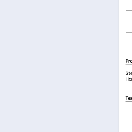
Pr
St
Ha
Te