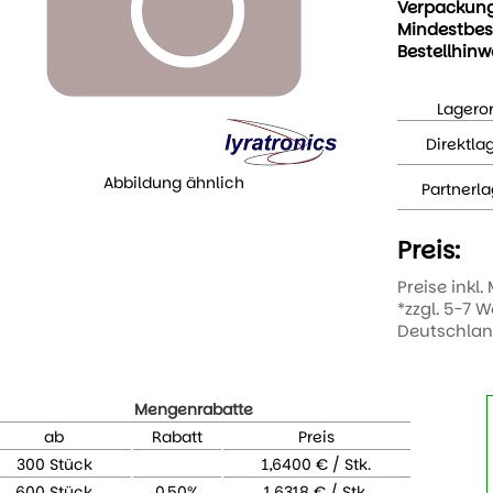
Verpackun
Mindestbes
Bestellhinw
Lageror
Direktla
Abbildung ähnlich
Partnerla
Preis:
Preise inkl.
*zzgl. 5-7 
Deutschla
Mengenrabatte
ab
Rabatt
Preis
300 Stück
1,6400 € / Stk.
600 Stück
0,50%
1,6318 € / Stk.