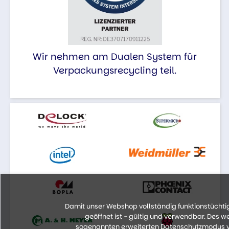
Wir nehmen am Dualen System für
Verpackungsrecycling teil.
Damit unser Webshop vollständig funktionstüchtig 
geöffnet ist - gültig und verwendbar. Des 
sogenannten erweiterten Datenschutzmodus vo