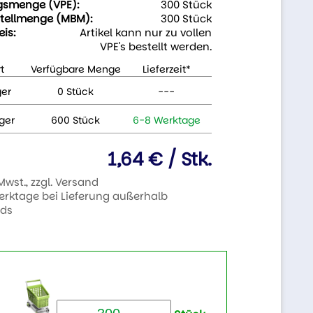
gsmenge (VPE):
300 Stück
tellmenge (MBM):
300 Stück
eis:
Artikel kann nur zu vollen
VPE's bestellt werden.
t
Verfügbare Menge
Lieferzeit*
ger
0 Stück
---
ger
600 Stück
6-8 Werktage
1,64 € / Stk.
 Mwst., zzgl. Versand
Werktage bei Lieferung außerhalb
nds