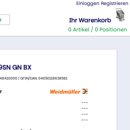
Einloggen
Registrieren
Ihr Warenkorb
0 Artikel / 0 Positionen
.9SN GN BX
 2648410000 | GTIN/EAN: 04050118638561
r
---
---
---
---