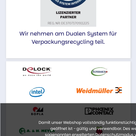
Wir nehmen am Dualen System für
Verpackungsrecycling teil.
Damit unser Webshop vollständig funktionstüchtig 
geöffnet ist - gültig und verwendbar. Des 
sogenannten erweiterten Datenschutzmodus vo