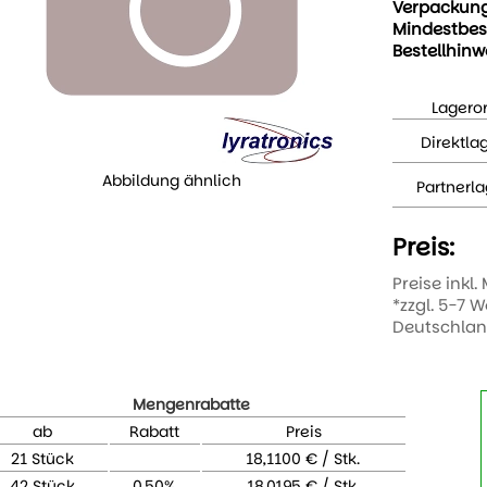
Verpackun
Mindestbes
Bestellhinw
Lageror
Direktla
Abbildung ähnlich
Partnerla
Preis:
Preise inkl.
*zzgl. 5-7 
Deutschla
Mengenrabatte
ab
Rabatt
Preis
21 Stück
18,1100 € / Stk.
42 Stück
0,50%
18,0195 € / Stk.