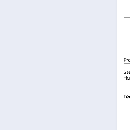
Pr
St
Ha
Te