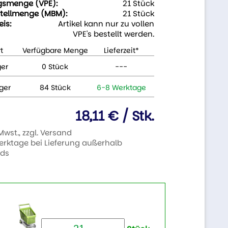
gsmenge (VPE):
21 Stück
tellmenge (MBM):
21 Stück
eis:
Artikel kann nur zu vollen
VPE's bestellt werden.
t
Verfügbare Menge
Lieferzeit*
ger
0 Stück
---
ger
84 Stück
6-8 Werktage
18,11 € / Stk.
 Mwst., zzgl. Versand
Werktage bei Lieferung außerhalb
nds