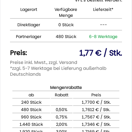
Lagerort
Verfügbare
Lieferzeit*
Menge
Direktlager
0 Stück
---
Partnerlager
480 Stück
6-8 Werktage
1,77 € / Stk.
Preis:
Preise inkl. Mwst., zzgl. Versand
*zzgl. 5-7 Werktage bei Lieferung außerhalb
Deutschlands
Mengenrabatte
ab
Rabatt
Preis
240 Stück
1,7700 € / Stk.
480 Stück
0,50%
1,7612 € / Stk.
960 Stück
0,75%
1,7567 € / Stk.
1.440 Stück
2,00%
1,7346 € / Stk.
1.920 Stück
3,00%
1,7169 € / Stk.