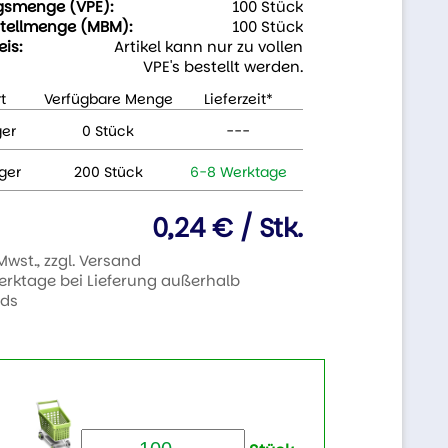
gsmenge (VPE):
100 Stück
tellmenge (MBM):
100 Stück
eis:
Artikel kann nur zu vollen
VPE's bestellt werden.
t
Verfügbare Menge
Lieferzeit*
ger
0 Stück
---
ger
200 Stück
6-8 Werktage
0,24 € / Stk.
 Mwst., zzgl. Versand
Werktage bei Lieferung außerhalb
nds