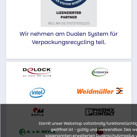
Wir nehmen am Dualen System für
Verpackungsrecycling teil.
Damit unser Webshop vollständig funktionstüchtig 
geöffnet ist - gültig und verwendbar. Des 
sogenannten erweiterten Datenschutzmodus vo