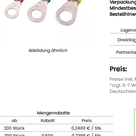
Verpackun
Mindestbes
Bestellhinw
Lageror
Direktla
Abbildung ähnlich
Partnerla
Preis:
Preise inkl.
*zzgl. 5-7 
Deutschla
Mengenrabatte
ab
Rabatt
Preis
100 Stück
0,2400 € / Stk.
200 Stück
0,50%
0,2388 € / Stk.