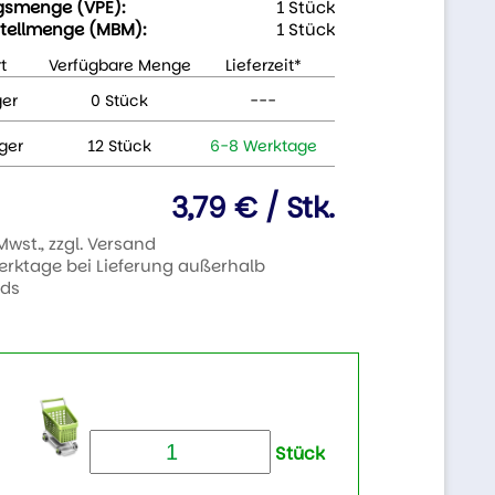
gsmenge (VPE):
1 Stück
tellmenge (MBM):
1 Stück
t
Verfügbare Menge
Lieferzeit*
ger
0 Stück
---
ger
12 Stück
6-8 Werktage
3,79 € / Stk.
 Mwst., zzgl. Versand
Werktage bei Lieferung außerhalb
nds
Stück