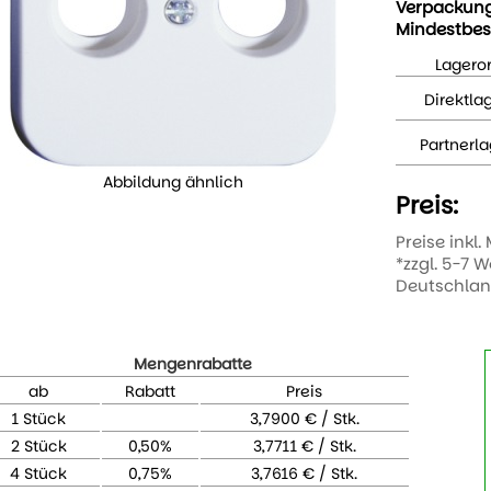
Verpackun
Mindestbes
Lageror
Direktla
Partnerla
Abbildung ähnlich
Preis:
Preise inkl.
*zzgl. 5-7 
Deutschla
Mengenrabatte
ab
Rabatt
Preis
1 Stück
3,7900 € / Stk.
2 Stück
0,50%
3,7711 € / Stk.
4 Stück
0,75%
3,7616 € / Stk.