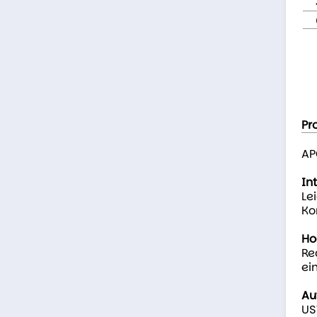
Pr
AP
In
Le
Ko
Ho
Re
ei
Au
US