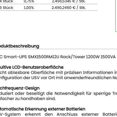
4 Stück
0,75%
2.496,5345 € / Stk.
6 Stück
1,00%
2.490,2460 € / Stk.
oduktbeschreibung
C Smart-UPS SMX1500RMI2U Rack/Tower 1200W 1500VA 
tuitive LCD-Benutzeroberfläche
icht ablesbare Oberfläche mit präzisen Informationen 
nfiguration der USV vor Ort mit anwenderfreundlichen N
chfrequenz-Design
duziert oder beseitigt die Notwendigkeit für sperrige 
nfacher zu handhaben sind.
tomatische Erkennung externer Batterien
V-System erkennt den Anschluss externer Batteri