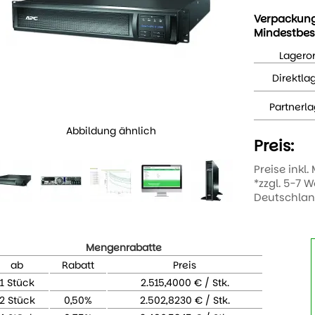
Verpackun
Mindestbes
Lageror
Direktla
Partnerla
Abbildung ähnlich
Preis:
Preise inkl.
*zzgl. 5-7 
Deutschla
Mengenrabatte
ab
Rabatt
Preis
1 Stück
2.515,4000 € / Stk.
2 Stück
0,50%
2.502,8230 € / Stk.