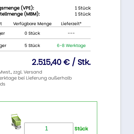
gsmenge (VPE):
1 Stück
tellmenge (MBM):
1 Stück
t
Verfügbare Menge
Lieferzeit*
ger
0 Stück
---
ger
5 Stück
6-8 Werktage
2.515,40 € / Stk.
 Mwst., zzgl. Versand
Werktage bei Lieferung außerhalb
nds
Stück