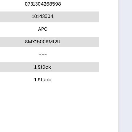
0731304268598
10143504
APC
SMX1500RMI2U
---
1 Stück
1 Stück