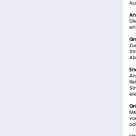
Au
An
Di
er
Gr
Zu
St
Ab
En
An
Re
Si
el
Gr
Me
vo
od