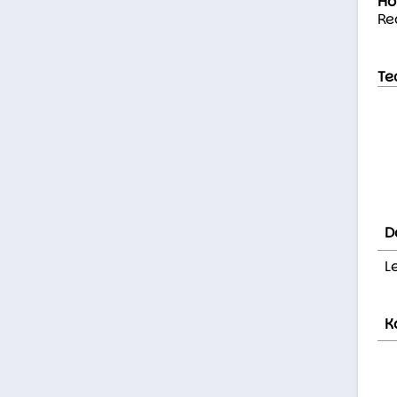
Ho
Re
Te
D
L
K