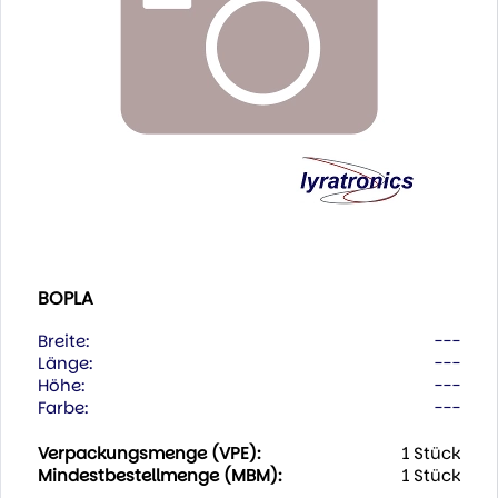
BOPLA
Breite:
---
Länge:
---
Höhe:
---
Farbe:
---
Verpackungsmenge (VPE):
1 Stück
Mindestbestellmenge (MBM):
1 Stück