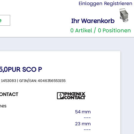
Einloggen
Registrieren
Ihr Warenkorb
0 Artikel / 0 Positionen
5,0PUR SCO P
.: 1453083 | GTIN/EAN: 4046356553155
CONTACT
nes
54 mm
---
23 mm
---