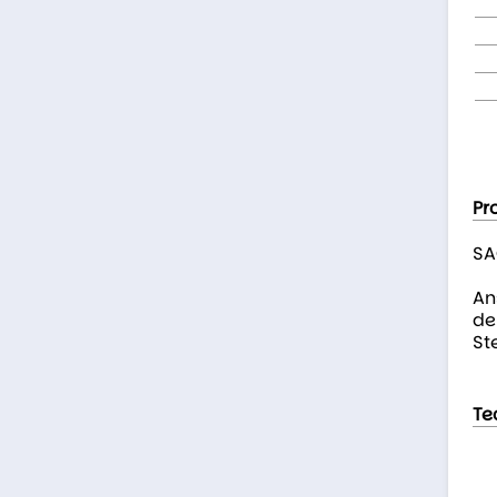
Pr
SA
An
de
St
Te