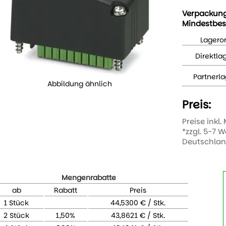
Verpackun
Mindestbes
Lageror
Direktla
Partnerla
Abbildung ähnlich
Preis:
Preise inkl.
*zzgl. 5-7 
Deutschla
Mengenrabatte
ab
Rabatt
Preis
1 Stück
44,5300 € / Stk.
2 Stück
1,50%
43,8621 € / Stk.