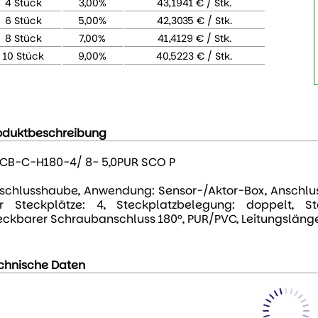
4 Stück
3,00%
43,1941 € / Stk.
6 Stück
5,00%
42,3035 € / Stk.
8 Stück
7,00%
41,4129 € / Stk.
10 Stück
9,00%
40,5223 € / Stk.
oduktbeschreibung
CB-C-H180-4/ 8- 5,0PUR SCO P
schlusshaube, Anwendung: Sensor-/Aktor-Box, Anschlus
r Steckplätze: 4, Steckplatzbelegung: doppelt, St
eckbarer Schraubanschluss 180°, PUR/PVC, Leitungslänge
chnische Daten