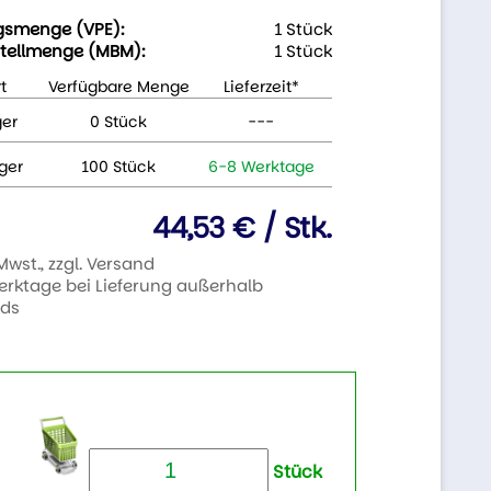
gsmenge (VPE):
1 Stück
tellmenge (MBM):
1 Stück
t
Verfügbare Menge
Lieferzeit*
ger
0 Stück
---
ger
100 Stück
6-8 Werktage
44,53 € / Stk.
 Mwst., zzgl. Versand
Werktage bei Lieferung außerhalb
nds
Stück