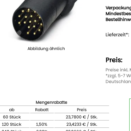
Verpackun
Mindestbes
Bestellhinw
Lieferzeit*:
Abbildung ähnlich
Preis:
Preise inkl.
*zzgl. 5-7 
Deutschla
Mengenrabatte
ab
Rabatt
Preis
60 Stück
23,7800 € / Stk.
120 Stück
1,50%
23,4233 € / Stk.