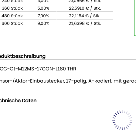
240 Stück
3,00%
23,0666 € / Stk.
360 Stück
5,00%
22,5910 € / Stk.
480 Stück
7,00%
22,1154 € / Stk.
600 Stück
9,00%
21,6398 € / Stk.
oduktbeschreibung
CC-CI-M12MS-17CON-L180 THR
nsor-/Aktor-Einbaustecker, 17-polig, A-kodiert, mit ger
chnische Daten