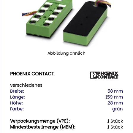
Abbildung ähnlich
PHOENIX CONTACT
verschiedenes
Breite:
58 mm
Länge:
159 mm
Höhe:
28 mm
Farbe:
grün
Verpackungsmenge (VPE):
1 Stück
Mindestbestellmenge (MBM):
1 Stück