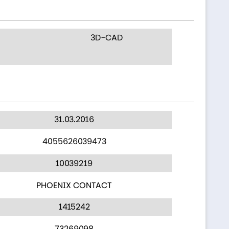
3D-CAD
31.03.2016
4055626039473
10039219
PHOENIX CONTACT
1415242
73269098