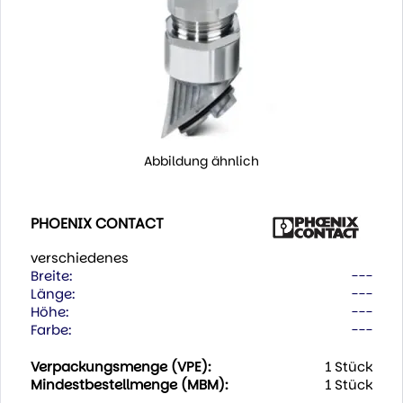
Abbildung ähnlich
PHOENIX CONTACT
verschiedenes
Breite:
---
Länge:
---
Höhe:
---
Farbe:
---
Verpackungsmenge (VPE):
1 Stück
Mindestbestellmenge (MBM):
1 Stück